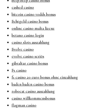
beep beep casino bonus
cashed casino
bitcoin casino vodds bonus
Echtgeld casino bonus
online casino malta lizenz
betano casino login
casino slots auszahlung
Evolve casino
evolve casino seriös
gibraltar casino bonus
F1 casino
f1 casino 20 euro bonus ohne einzahlung
baden baden casino bonus
robocat casino auszahlung
casino willkommensbonus
flagman casino