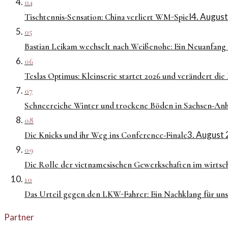
04
4. Augus
Tischtennis-Sensation: China verliert WM-Spiel
05
Bastian Leikam wechselt nach Weißenohe: Ein Neuanfang
06
Teslas Optimus: Kleinserie startet 2026 und verändert die 
07
Schneereiche Winter und trockene Böden in Sachsen-Anh
08
3. August
Die Knicks und ihr Weg ins Conference-Finale
09
Die Rolle der vietnamesischen Gewerkschaften im wirtsc
10
Das Urteil gegen den LKW-Fahrer: Ein Nachklang für uns
Partner