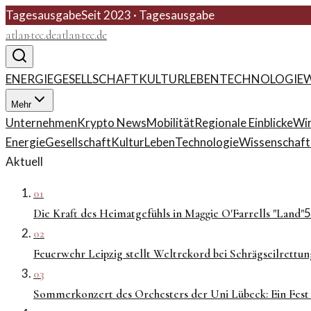
Tagesausgabe
Seit 2023
·
Tagesausgabe
atlan
·
tec
.
de
atlan
·
tec
.
de
ENERGIE
GESELLSCHAFT
KULTUR
LEBEN
TECHNOLOGIE
W
Mehr
Unternehmen
Krypto News
Mobilität
Regionale Einblicke
Wir
Energie
Gesellschaft
Kultur
Leben
Technologie
Wissenschaft
Aktuell
01
5
Die Kraft des Heimatgefühls in Maggie O'Farrells "Land"
02
Feuerwehr Leipzig stellt Weltrekord bei Schrägseilrettun
03
Sommerkonzert des Orchesters der Uni Lübeck: Ein Fest