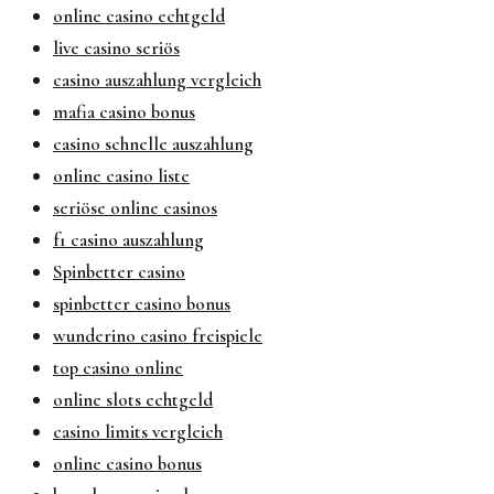
online casino echtgeld
live casino seriös
casino auszahlung vergleich
mafia casino bonus
casino schnelle auszahlung
online casino liste
seriöse online casinos
f1 casino auszahlung
Spinbetter casino
spinbetter casino bonus
wunderino casino freispiele
top casino online
online slots echtgeld
casino limits vergleich
online casino bonus