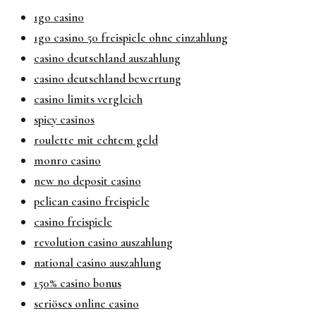
1go casino
1go casino 50 freispiele ohne einzahlung
casino deutschland auszahlung
casino deutschland bewertung
casino limits vergleich
spicy casinos
roulette mit echtem geld
monro casino
new no deposit casino
pelican casino freispiele
casino freispiele
revolution casino auszahlung
national casino auszahlung
150% casino bonus
seriöses online casino